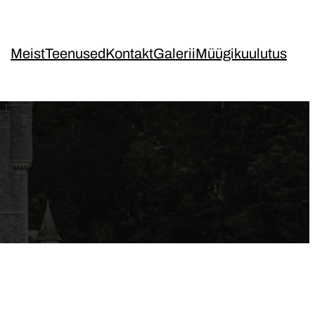
Meist
Teenused
Kontakt
Galerii
Müügikuulutus