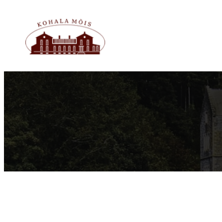
Liigu
sisu
juurde